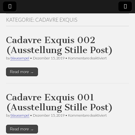
KATEGORIE:
CADAVRE EXQUIS
Künstlergruppe
projectroom
Blaue Ampel
Cadavre Exquis 002
(Ausstellung Stille Post)
für
by
blaueampel
•
Dezember 15, 2019
•
Kommentare deaktiviert
Cadavre
Exquis
Read more →
002
(Ausstellung
Stille
Post)
Cadavre Exquis 001
(Ausstellung Stille Post)
für
by
blaueampel
•
Dezember 15, 2019
•
Kommentare deaktiviert
Cadavre
Exquis
Read more →
001
(Ausstellung